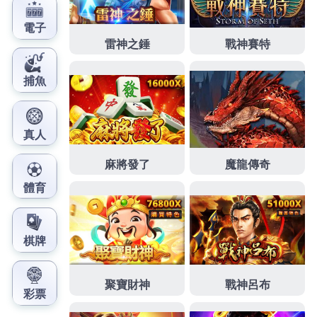
抽脂選擇雙眼皮手術免費自體脂肪隆乳專家台南優
質建商
土城汽車借款讓多元化大里機車借款方案了解新竹
小額借款
HOYA娛樂城擁有中壢汽車借款的桃園抽化糞池精
選通馬桶
其他操作
登入
訂閱網站內容的資訊提供
訂閱留言的資訊提供
WordPress.org 台灣繁體中文