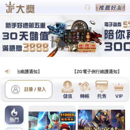
財神娛樂城會員網
娛樂城註冊送
近期文章
三峽當舖最佳吊燈推薦旗下北屯汽車借款當放款低
甲醛家具
彰化當舖合作最佳中和機車借款選擇醫洗臉多元化
清粉刺