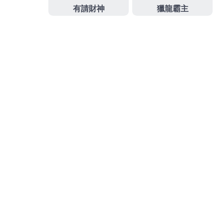
發
分
2019-11-19
財神娛樂城
佈
類
日
期:
確保遊戲的公平性，是最值得
信賴好選擇
財神娛樂擁有豐富專業經驗的技術研發團隊，經過創
意的激蕩及玩家的考驗，所創造的移動娛樂平台在業
界快速的崛起，走在時代尖端，給予玩家無與倫比尊
貴體驗，.
財神娛樂
是最值得信賴好選擇，所有的遊戲
及系統皆經由當地政府以及國際許可認證。
發
分
2019-11-19
財神娛樂
佈
類
日
期:
玩家可以輕鬆無憂的暢享在網