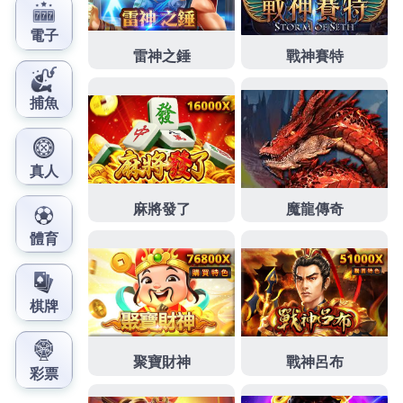
客戶高品質的服務產品，
財神娛樂
努力提供優質服
務，以便不斷改進我們的服務，更肩負起對社會、對
慈善公益的責任，也將永不磨滅的針對社會的需要作
出更多的貢獻。
發
分
2019-11-26
財神娛樂
佈
類
日
期:
提供最佳水位與最優服務,讓您
享受到高賠率
財神娛樂城的資金流動更具快捷性，讓您隨時隨地自
由分配您的資金以便投注更大金額,因此，您獲得雙
贏：同時享有了最佳水位與最優服務,讓您享受到高水
位投注，
娛樂城
擁有經國際賭場專業訓練的荷官，進
行各種賭場遊戲，所有賭局都依荷官動作，而不是預