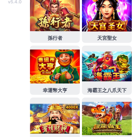
設的電腦機率結果。
發
分
2019-11-26
娛樂城
佈
類
日
期:
財神娛樂城的遊戲滿足各類玩
家的任何需求
財神娛樂城共設四大特色遊戲廳，包括：真人百家
樂、北京賽車、SLOT老虎機、運彩投注，每個遊戲廳
均具有不同的特色與功能，
財神娛樂城
務求滿足各類
玩家的需要，讓玩家安坐家中，便能享受超越真實賭
場的精彩刺激。