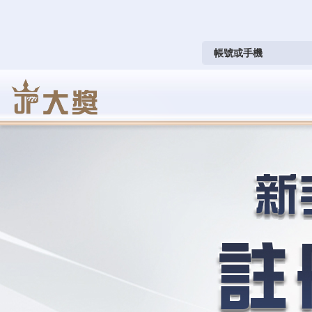
財神娛樂城會員網
財神娛樂城在業界內是口碑豪神儲值版，新會員儲值註冊送大獎
別的適合那些經驗不是很豐富的玩家。
月份:
2023 年 1 月