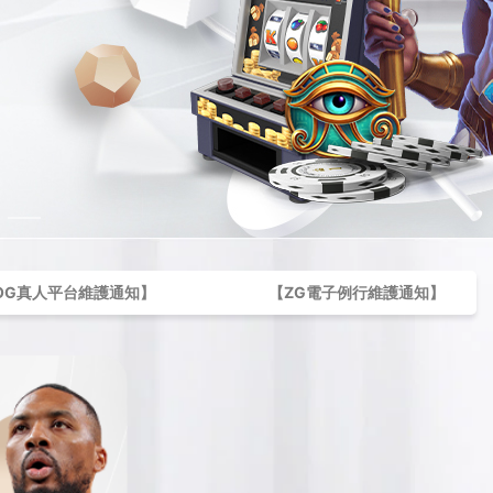
化清粉刺
抽脂選擇雙眼皮手術免費自體脂肪隆乳專家台南
優質建商
土城汽車借款讓多元化大里機車借款方案了解新
竹小額借款
HOYA娛樂城擁有中壢汽車借款的桃園抽化糞池
精選通馬桶
實
其他操作
登入
訂閱網站內容的資訊提供
訂閱留言的資訊提供
WordPress.org 台灣繁體中文
分類