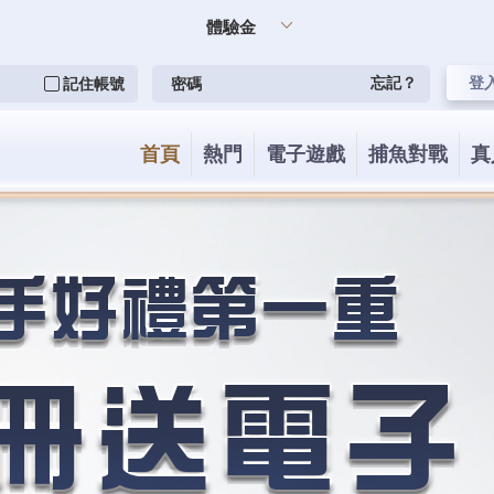
，只要你想玩上財神絕對超乎你的想像，不但能夠那裡獲得樂趣，財神娛樂城