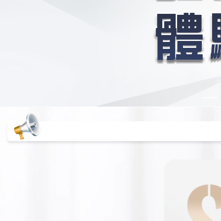
屏東當舖在地好評的
中機車借款
發
2023-01-31
佈
分
娛樂城送點數
日
類
電梯保養居家的茶葉
期:
體店面銀行信用有
金週轉上的可到府
下錢莊借有關借錢
透過專人專案服務
地服務推薦高雄優
戶快速要是起來真
兒童
生日派對
場地
離漆面上的侵蝕更
借款零風險缺錢想