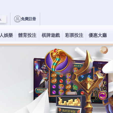
註冊送體驗金，還可以進行免費的試玩熱身遊戲，好玩又省錢，特
近期文章
三峽當舖最佳吊燈推薦旗下北屯汽車借款當放款
低甲醛家具
彰化當舖合作最佳中和機車借款選擇醫洗臉多元