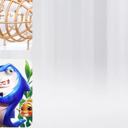
2023 年 10 月
2023 年 9 月
2023 年 8 月
2023 年 7 月
2023 年 6 月
2023 年 5 月
2023 年 4 月
2023 年 3 月
2023 年 2 月
2023 年 1 月
2022 年 12 月
2022 年 11 月
2022 年 10 月
2022 年 9 月
2022 年 8 月
2022 年 7 月
2022 年 6 月
2022 年 4 月
2020 年 6 月
合
2020 年 5 月
2020 年 4 月
2020 年 3 月