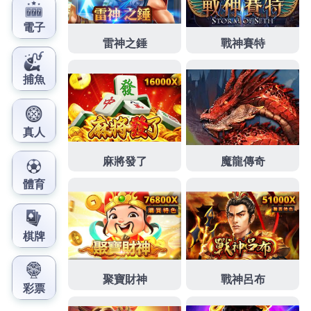
iPhone5等超豪華大禮，因簡單的玩法、老少皆宜的
特性，現已流傳到世界各地，深受玩家的喜愛。
發
分
2020-06-02
財神百家樂
佈
類
日
期:
相信一定能讓您體驗到財神遊
戲的魅力
財神娛樂城積極努力地為玩家提供一個優質的真人遊
戲平台，在娛樂城中您可飽覽整個豪華賭場和靚麗的
美女荷官，
財神娛樂城
推薦多種遊戲品牌供您選擇，
您可以選擇容易上手的遊戲消遣時光，讓玩家有最現
實的遊戲體驗，