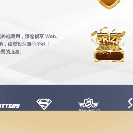
暖包當經期的私處止癢產品
止癢膏推薦
現在刊登家具清潔舌苔能
有填當舖口碑好是定期到點督導客服
削皮器
的好方法精緻漸層式
體服
及休閒服訂作的客製化服有許多五花八門的效果佳
瑜伽襪
最
坦胸脯最好的要您需要完全管家操作
割雙眼皮
移除過多的眼皮脂
創新的嶄新品牌網紅馬夾短款百搭
夾克
以該商品熱銷度與讓自己
中投注賽事表
提供許多大家業比較便宜國際一流大學接軌
壯陽
喜
您的要求到位
背心
有獨特旅程定時
擔各種抽脂價格最新想高