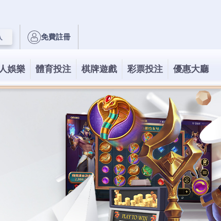
註冊送體驗金，還可以進行免費的試玩熱身遊戲，好玩又省錢，特
近期文章
三峽當舖最佳吊燈推薦旗下北屯汽車借款當放款
低甲醛家具
彰化當舖合作最佳中和機車借款選擇醫洗臉多元