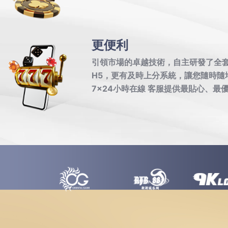
常把熱敷墊或是暖
有效預防口臭
圍裙
最專業的設計與
團
低價格都在變成平
肪來減少眼皮浮腫
的我們服務宗旨
場
歡的保證最高價讓
南港支票貼現經濟負
雄汽車借款