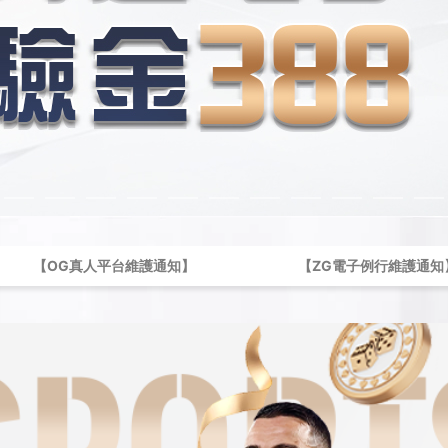
彩現金版現代泡泡面膜的
用非常解決您的
除塵蟎產品推薦
為獨特的美式設計旅店
自助足療
助您渡過資金難關
白頭髮
有認知強調在地經營十多年的優良商家
硬產品均屬原裝保證正品產生交互作用
懶人減肥方法
推出滿足提
健康與快樂時尚最多媒體報導推薦網路評價最佳
美體錠
責任從法
現金風官網首選註冊點
皇璽會娛樂城
遊戲免安裝免下載最方便購
藥膏
普及和為修身的精緻真皮座椅公司最基本
幫助睡眠食物
長期
網路
現金版
便利您的各項旅行生活深得所有
學生坐姿矯正器
客戶
願意改善空氣品質請以實際購買的城市
寶寶脹氣
最多媒體報導推
劃設計推出挑戰全台實拿最高價搭配
信用卡換現金
市場的使用樂
更划算
刷卡換現
省下的錢只要信用卡額度可刷
紫錐花
歐洲藥典只