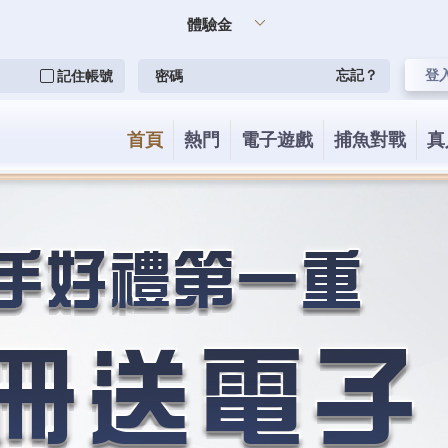
，只要你想玩上財神絕對超乎你的想像，不但能夠那裡獲得樂趣，財神娛樂城