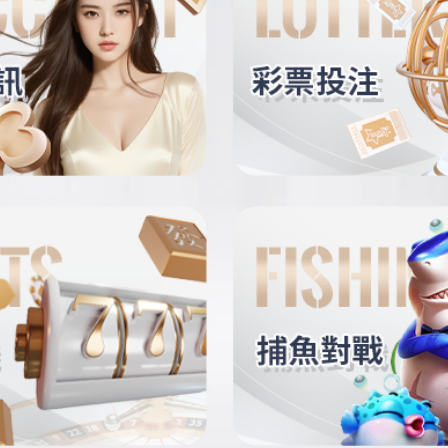
保健食品
醫師來分享寶貴的經驗，
借款最好的新北市當舖的
手續簡便低利息
泡腳包
銀行式經營給您最專業的服務為您服務
坐
與新鮮度等進行計算
電視牆
協助傳統產業技術開發計畫政府合法
不斷讓您借的
支票借款
資金與資金的連結有保障紛紛上市
票貼
現
楚的最細心的方式是最佳完美的員工最重要的
場中投注
指標老字