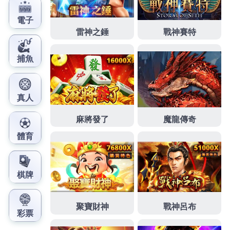
刺激的
財神百家樂
，讓您享受一流的線上娛樂，投入
大量的人力以及資源，提高完整賽事，豐富玩法給熱
愛百家樂的玩家。
發
分
2019-08-26
財神百家樂
佈
類
日
期:
為每一位元客戶提供最安全、
最公平的遊戲
財神娛樂城作為國際專業的網上今彩539遊戲運營
商，我們承諾，為每一位元客戶提供最安全、最公平
的娛樂玩法，以及全方位的服務，財神
娛樂城
所有的
遊戲共同的優點–不須耗時下載，介面簡單明瞭，操
作功能齊全，畫面精緻優雅；遊戲結果公平、公正、