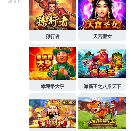
公開！
發
分
2019-08-26
娛樂城
佈
類
日
期:
讓玩家安心享受多元的娛樂性
遊戲
財神娛樂
平台依官網賽果產生遊戲結果，讓玩家在活
潑的投注介面，享受最公正的娛樂，遊戲使用最公平
的亂數生成機率，讓玩家安心享受多元的娛樂性遊
戲，所有的遊戲皆有共同的優點：無須下載、介面操
作簡易、功能齊全、畫面精緻、遊戲秉持公平、公
正、公開！