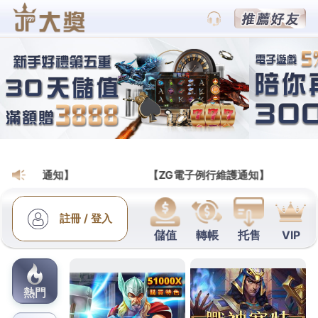
財神娛樂城會員網
月份:
2019 年 8 月
不斷完善百家樂遊戲讓您享受
一流的線上娛樂
財神娛樂城的真人荷官及娛樂場是無可挑剔的，為了
滿足來自於世界各地的會員，精挑細選各種線上遊
戲，給您提供最好的選擇，不斷完善並增加更多精彩