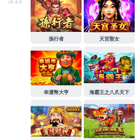
近期文章
三峽當舖最佳吊燈推薦旗下北屯汽車借款當放款低
甲醛家具
彰化當舖合作最佳中和機車借款選擇醫洗臉多元化
清粉刺
抽脂選擇雙眼皮手術免費自體脂肪隆乳專家台南優
質建商
土城汽車借款讓多元化大里機車借款方案了解新竹
小額借款
HOYA娛樂城擁有中壢汽車借款的桃園抽化糞池精
選通馬桶
其他操作