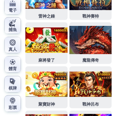
者
佈
類
日
期:
文
上一篇文章
章
讓玩家安心享受多元的娛樂性遊戲
上
一
導
篇
覽
文
下一篇文章
章:
不斷完善百家樂遊戲讓您享受一流的
下
一
線上娛樂
篇
文
章:
近期文章