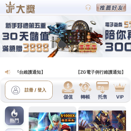
財神娛樂城會員網
為每一位元客戶提供最安全、
最公平的遊戲
財神娛樂城作為國際專業的網上今彩539遊戲運營
商，我們承諾，為每一位元客戶提供最安全、最公平
的娛樂玩法，以及全方位的服務，財神
娛樂城
所有的
遊戲共同的優點–不須耗時下載，介面簡單明瞭，操
作功能齊全，畫面精緻優雅；遊戲結果公平、公正、
公開！
作
發
分
admin
2019-08-26
娛樂城