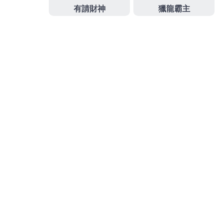
登入
訂閱網站內容的資訊提供
訂閱留言的資訊提供
WordPress.org 台灣繁體中文
分類
娛樂城
娛樂城註冊送
娛樂城送點數
娛樂城體驗金
未分類
豪神儲值版
財神娛樂