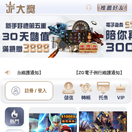
財神娛樂城會員網
每個玩家在這裡可以得到最公
平的競技待遇
財神娛樂平台官网更多的是考虑玩家本身的利益，所
以說每個玩家在這裡遊戲時，都可以得到最公平的競
技待遇，同時也可以收穫到最不一樣的快樂，
財神娛
樂
是遊戲界唯一一家擁有協力廠商產業的公司，專業
的團隊百款棋牌遊戲一條龍服務。
作
發
分
admin
2019-09-28
財神娛樂