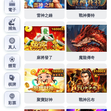
者
佈
類
日
期:
文
上一篇文章
章
致力於提供最新的體育資訊的正規線
上
一
上平台
導
篇
覽
文
章:
下一篇文章
把我們的遊戲產品奉獻給每一位玩家
下
一
篇
文
章:
近期文章