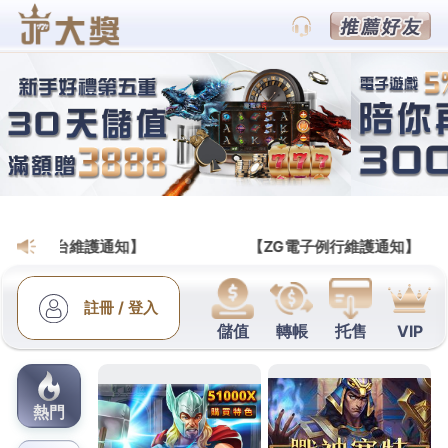
財神娛樂城會員網
財神娛樂城的遊戲滿足各類玩
家的任何需求
財神娛樂城共設四大特色遊戲廳，包括：真人百家
樂、北京賽車、SLOT老虎機、運彩投注，每個遊戲廳
均具有不同的特色與功能，
財神娛樂城
務求滿足各類
玩家的需要，讓玩家安坐家中，便能享受超越真實賭
場的精彩刺激。
作
發
分
admin
2019-11-19
財神娛樂城