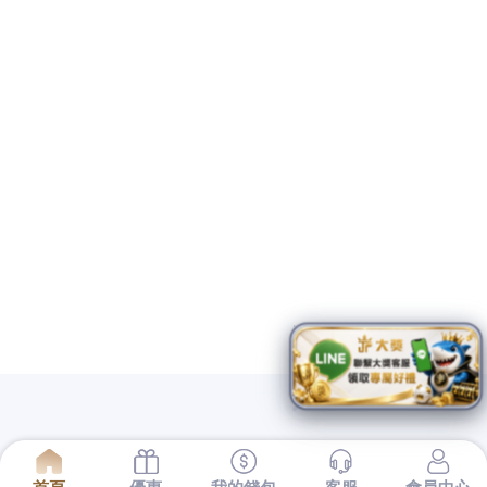
娛樂城體驗金
豪神儲值版
財神娛樂
財神娛樂城
財神娛樂平台
財神會員
財神百家樂
財神賭場
財神娛樂城會員網
全台最狂的
娛樂城
，日日返點，0.6%不計輸
贏，更多精彩遊戲、超值優惠，馬上開玩！
財神
來了就是讓你賺大
錢。