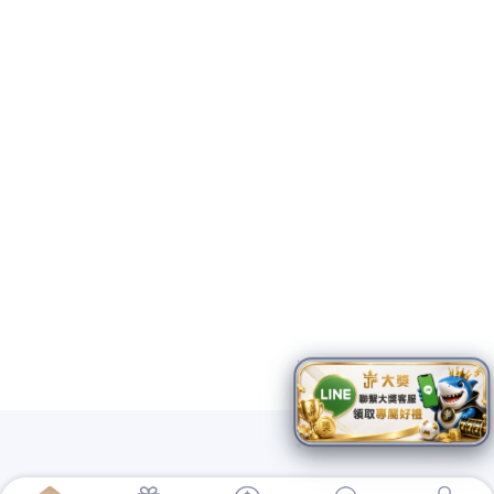
娛樂城送點數
娛樂城體驗金
豪神儲值版
財神娛樂
財神娛樂城
財神娛樂平台
財神會員
財神百家樂
財神賭場
財神娛樂城會員網
全台最狂的
娛樂城
，日日返點，0.6%不計輸
贏，更多精彩遊戲、超值優惠，馬上開玩！
財神
來了就是讓你賺大