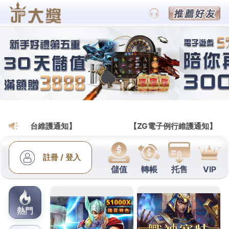
財神娛樂城會員網
讓你在娛樂平台的每個地方盡
情地享樂
財神娛樂城提供多樣的賽事、遊戲，包括運動、電
競、真人Casino、電子遊戲；每種遊戲也都有不同的
特色，人人都能依照自己的喜好找到合適的遊戲，財
神
娛樂城
提供專業運動賽事直播服務，讓你一手掌握
精彩賽事，有閒暇之餘，我們也提供最優質的AV影
城，讓每位客人都能盡情享樂！