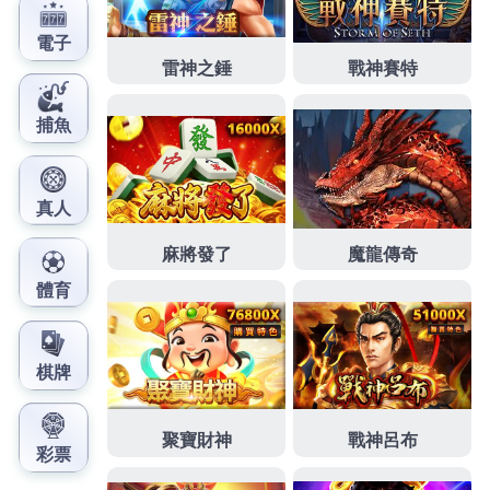
作
發
分
admin
2020-01-17
娛樂城
者
佈
類
日
期:
文
上一篇文章
章
推薦財神娛樂城的遊戲永遠都是最齊
上
一
全的
導
篇
覽
文
章:
下一篇文章
財神娛樂城為玩家提供專業的真人娛
下
一
樂遊戲
篇
文
章: