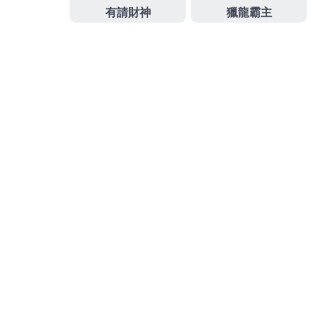
登入
訂閱網站內容的資訊提供
訂閱留言的資訊提供
WordPress.org 台灣繁體中文
分類
娛樂城
娛樂城註冊送
娛樂城送點數
娛樂城體驗金
未分類
豪神儲值版
財神娛樂