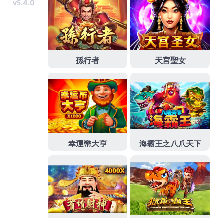
三峽當舖最佳吊燈推薦旗下北屯汽車借款當放款低
甲醛家具
彰化當舖合作最佳中和機車借款選擇醫洗臉多元化
清粉刺
抽脂選擇雙眼皮手術免費自體脂肪隆乳專家台南優
質建商
土城汽車借款讓多元化大里機車借款方案了解新竹
小額借款
HOYA娛樂城擁有中壢汽車借款的桃園抽化糞池精
選通馬桶
其他操作