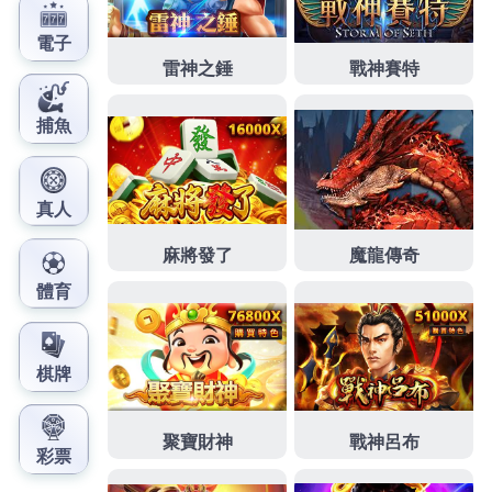
作
發
分
admin
2020-04-08
財神娛樂城
者
佈
類
日
期:
文
上一篇文章
章
為廣大玩家締造一個安全公正的娛樂
上
一
平台
導
篇
覽
文
章:
下一篇文章
專注為玩家提供最新最好玩的百家樂
下
一
遊戲
篇
文
章: