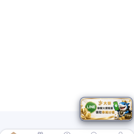
娛樂城送點數
娛樂城體驗金
豪神儲值版
財神娛樂
財神娛樂城
財神娛樂平台
財神會員
財神百家樂
財神賭場
財神娛樂城會員網
全台最狂的
娛樂城
，日日返點，0.6%不計輸
贏，更多精彩遊戲、超值優惠，馬上開玩！
財神
來了就是讓你賺大