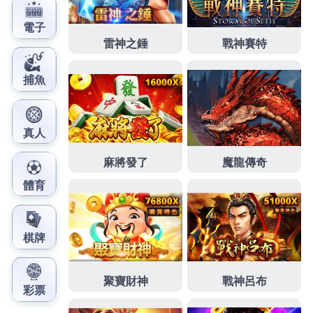
日
期:
文
上一篇文章
章
財神娛樂給玩家提供更多人性化的服
上
一
務
導
篇
覽
文
章:
下一篇文章
為客戶提供多元化的線上百家樂遊戲
下
一
篇
文
章:
近期文章