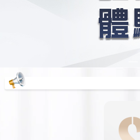
夠體驗到更豐富更
作
admin
並且提供比堵場更
者
發
2020-04-30
佈
分
財神百家樂
日
類
期:
文
上一篇文章
章
為客戶提供多元化的線上百家
上
一
導
篇
覽
文
下一篇文章
章:
推薦多種創意玩法包括，輕鬆
下
一