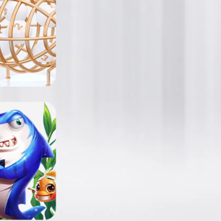
2023 年 10 月
2023 年 9 月
2023 年 8 月
2023 年 7 月
2023 年 6 月
2023 年 5 月
2023 年 4 月
2023 年 3 月
2023 年 2 月
2023 年 1 月
2022 年 12 月
2022 年 11 月
2022 年 10 月
2022 年 9 月
2022 年 8 月
2022 年 7 月
2022 年 6 月
2022 年 4 月
2020 年 6 月
2020 年 5 月
2020 年 4 月
2020 年 3 月