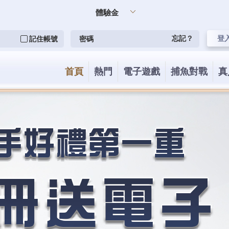
，只要你想玩上財神絕對超乎你的想像，不但能夠那裡獲得樂趣，財神娛樂城
更精彩的百家樂遊戲
網路娛樂業中奠定了其市場地位並且取得了驕人的成績，讓您能