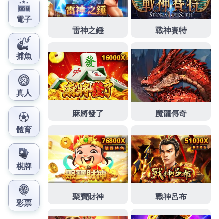
作
發
分
admin
2020-04-30
財神娛樂城
者
佈
類
日
期:
文
上一篇文章
章
娛樂城所提供的遊戲競技體驗是相當
上
一
的不錯
導
篇
覽
文
章:
下一篇文章
您能夠體驗到更豐富更精彩的百家樂
下
一
遊戲
篇
文
章: