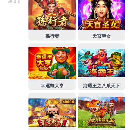
近期文章
三峽當舖最佳吊燈推薦旗下北屯汽車借款當放款低
甲醛家具
彰化當舖合作最佳中和機車借款選擇醫洗臉多元化
清粉刺
抽脂選擇雙眼皮手術免費自體脂肪隆乳專家台南優
質建商
土城汽車借款讓多元化大里機車借款方案了解新竹
小額借款
HOYA娛樂城擁有中壢汽車借款的桃園抽化糞池精
選通馬桶