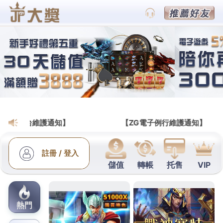
財神娛樂城會員網
相信一定能讓您體驗到財神遊
戲的魅力
財神娛樂城積極努力地為玩家提供一個優質的真人遊
戲平台，在娛樂城中您可飽覽整個豪華賭場和靚麗的
美女荷官，
財神娛樂城
推薦多種遊戲品牌供您選擇，
您可以選擇容易上手的遊戲消遣時光，讓玩家有最現
實的遊戲體驗，
作
發
分
admin
2020-06-02
財神娛樂城