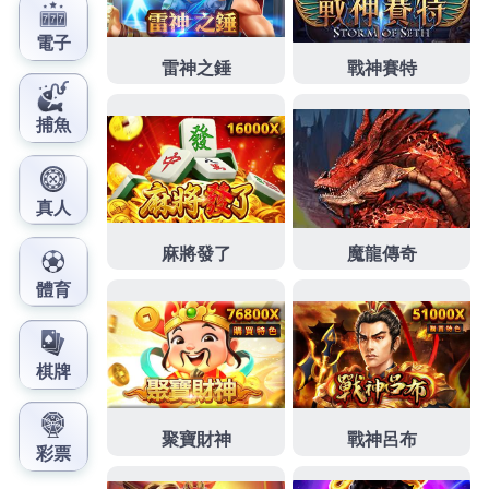
者
佈
類
日
期:
文
上一篇文章
章
娛樂城超豐富的遊戲內容任君選擇
上
一
導
篇
覽
文
下一篇文章
章:
為你推薦一款非常熱門受歡迎的百家
下
一
樂遊戲
篇
文
章:
近期文章