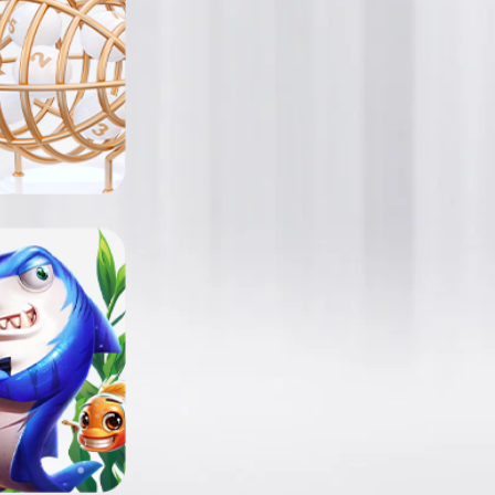
2023 年 10 月
2023 年 9 月
2023 年 8 月
2023 年 7 月
2023 年 6 月
2023 年 5 月
2023 年 4 月
2023 年 3 月
2023 年 2 月
2023 年 1 月
2022 年 12 月
2022 年 11 月
2022 年 10 月
2022 年 9 月
2022 年 8 月
2022 年 7 月
2022 年 6 月
2022 年 4 月
2020 年 6 月
2020 年 5 月
2020 年 4 月
2020 年 3 月