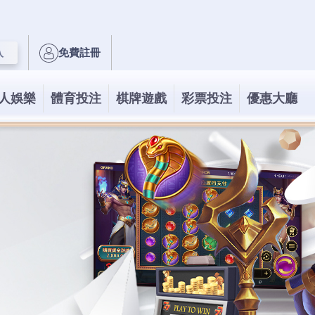
註冊送體驗金，還可以進行免費的試玩熱身遊戲，好玩又省錢，特
近期文章
三峽當舖最佳吊燈推薦旗下北屯汽車借款當放款
低甲醛家具
彰化當舖合作最佳中和機車借款選擇醫洗臉多元