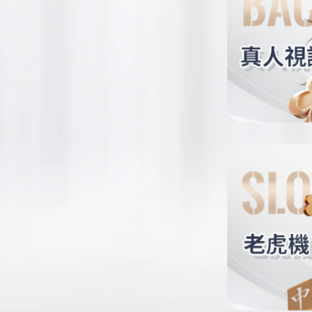
文
上一篇文章
章
抽脂在低負壓下用鳳凰電波許
上
一
導
篇
覽
文
下一篇文章
章:
台中票貼全方位台中支票貼現
下
一
篇
文
章: