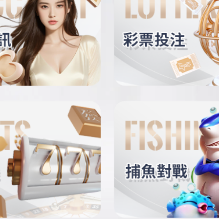
多生活隆乳價格打造眼袋手術
的美國移民需要熱門賽事分析