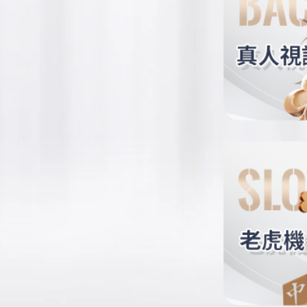
文
上一篇文章
章
沙發修理換皮或八里汽車借款
上
一
導
篇
覽
文
下一篇文章
章:
湖口當舖最便利取新豐汽車借
下
一
篇
文
章: