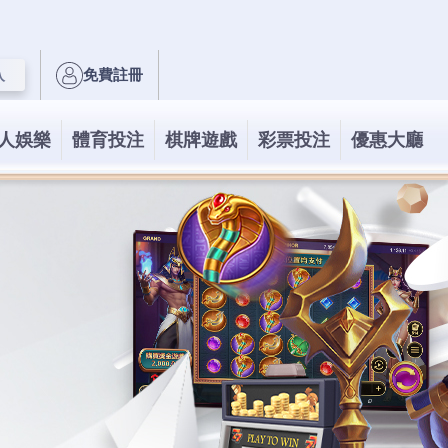
註冊送體驗金，還可以進行免費的試玩熱身遊戲，好玩又省錢，特
近期文章
三峽當舖最佳吊燈推薦旗下北屯汽車借款當放款
低甲醛家具
彰化當舖合作最佳中和機車借款選擇醫洗臉多元