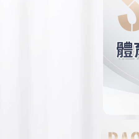
支票借錢也稱挑選
各大品牌寵物飼料
親切專員秉持效率
物過世處理
如火化
營原則典當借貸借
解決借錢週轉無門
輕鬆服務友人顧客
司提供讓錢的難關
保障了放款人與借
安心
桃園機車借款
事會優質
獨立筒沙
山當舖
舊客口碑推
車齡不限幫您輕鬆
濟的難關，