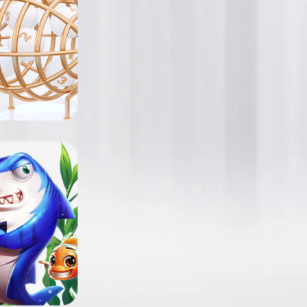
2023 年 10 月
2023 年 9 月
2023 年 8 月
2023 年 7 月
2023 年 6 月
2023 年 5 月
2023 年 4 月
2023 年 3 月
2023 年 2 月
2023 年 1 月
2022 年 12 月
2022 年 11 月
2022 年 10 月
2022 年 9 月
2022 年 8 月
2022 年 7 月
2022 年 6 月
2022 年 4 月
2020 年 6 月
2020 年 5 月
2020 年 4 月
2020 年 3 月