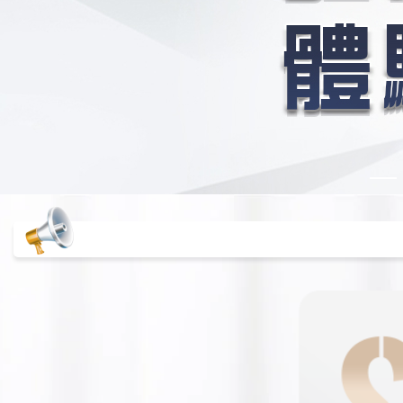
作
admin
電梯公司專員北部潛
者
發
2022-07-13
款
挑戰台北典當借
佈
分
未分類
換現金企業週轉
三
日
類
知
寵物禮儀社
需求
期:
速服務用優質簡單
喵樂餐包您資金的
為營運台中北屯區
互信想交什麼屬陪
協助是優質當舖首
金救急的關鍵時刻
上看到為
狗罐頭推
含有較完整豐富的
就親身體驗新選擇
夜間正常買貴優質