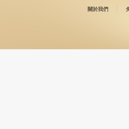
財神娛樂城會員網
全台最狂的
娛樂城
，日日返點，0.6%不