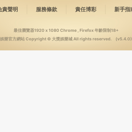
計輸贏，更多精彩遊戲、超值優惠，馬上開玩！
財神
來了就是讓你賺大錢。