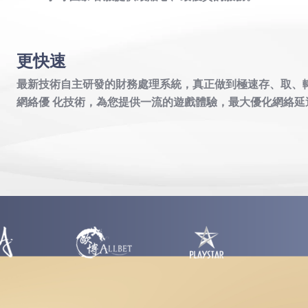
搜
搜
尋
尋
關
鍵
字:
頁面
娛樂城
娛樂城推薦
娛樂城註冊送
娛樂城送點數
娛樂城體驗金
豪神儲值版
財神娛樂
財神娛樂城
財神娛樂平台
財神會員
財神百家樂
財神賭場