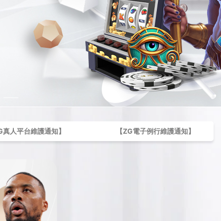
化清粉刺
抽脂選擇雙眼皮手術免費自體脂肪隆乳專家台南
優質建商
土城汽車借款讓多元化大里機車借款方案了解新
竹小額借款
HOYA娛樂城擁有中壢汽車借款的桃園抽化糞池
精選通馬桶
其他操作
登入
訂閱網站內容的資訊提供
訂閱留言的資訊提供
服
WordPress.org 台灣繁體中文
分類