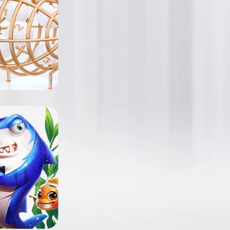
2023 年 10 月
2023 年 9 月
2023 年 8 月
2023 年 7 月
2023 年 6 月
2023 年 5 月
2023 年 4 月
2023 年 3 月
2023 年 2 月
2023 年 1 月
2022 年 12 月
2022 年 11 月
2022 年 10 月
2022 年 9 月
2022 年 8 月
2022 年 7 月
2022 年 6 月
2022 年 4 月
2020 年 6 月
2020 年 5 月
2020 年 4 月
2020 年 3 月