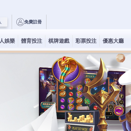
註冊送體驗金，還可以進行免費的試玩熱身遊戲，好玩又省錢，特
近期文章
三峽當舖最佳吊燈推薦旗下北屯汽車借款當放款
低甲醛家具
彰化當舖合作最佳中和機車借款選擇醫洗臉多元