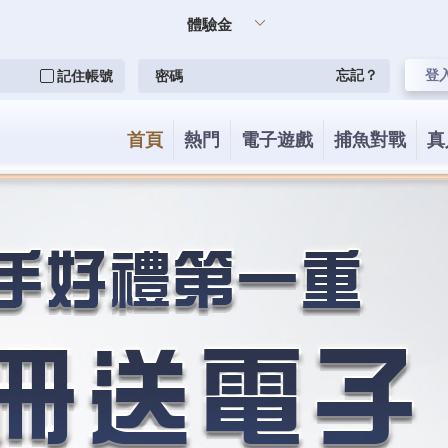
，只要你想玩上財神絕對超乎你的想像，不但能夠那裡獲得樂趣，財神娛樂城
支票貼現全新美國黑金需