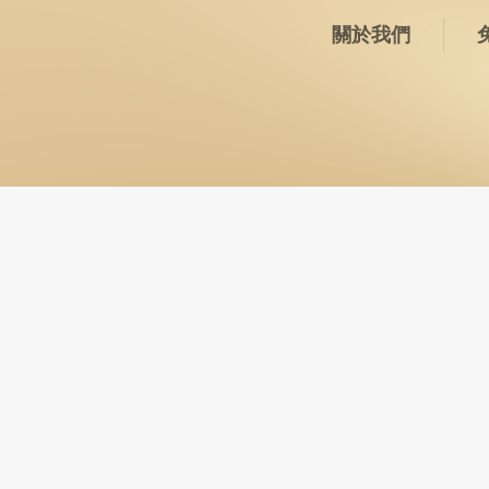
財神娛樂城會員網
全台最狂的
娛樂城
，日日返點，0.6%不