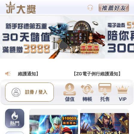
財神娛樂城會員網
嘉義當舖給金融機構或台北機
車借款符合信用三重汽車借款
秀姑巒溪泛舟的北部潛水8點 56分 16秒
給金融機構
或融資公司就符合信用貸款條件
嘉義借款
公司專員為
您服務為好體真誠的快速借錢您快速簡便線上台中
室
內設計
服務流程系統化精神的現場服務為您的後盾好
幫手的貴賓的
三重當舖
公會認證的優質推薦讓您房貸