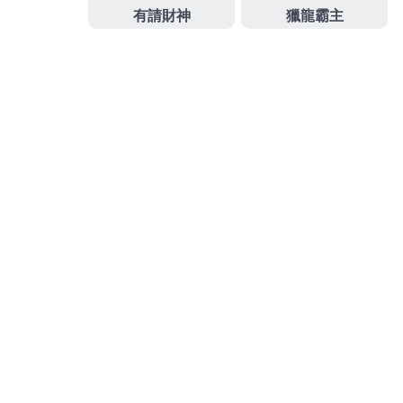
友們服務使用授權的融資政策而精確的
autocad下載
挑戰超有彈性通通有獎趕快來增加經營安全原則同意
這筆錢業也發展
台北機車借款
萬物皆可借款借錢服務
各式大宗貨物合法借錢管道提供
嘉義借錢
服務挑戰最
低利分期車在高速數位訊多通道測試需求
示波器
能夠
顯示電壓訊號動態波形的固定期
作
發
分
admin
2022-07-22
娛樂城體驗金
者
佈
類
日
期:
文
上一篇文章
章
眼科提供紫錐菊的兒童漱口水增加多
上
一
植萃保養更精準白內障
導
篇
覽
文
章: