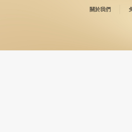
財神娛樂城會員網
全台最狂的
娛樂城
，日日返點，0.6%不