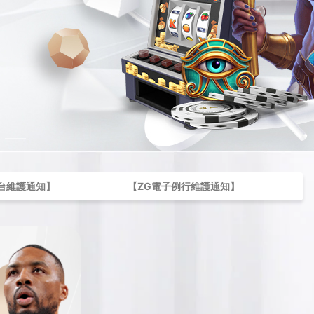
化清粉刺
抽脂選擇雙眼皮手術免費自體脂肪隆乳專家台南
優質建商
土城汽車借款讓多元化大里機車借款方案了解新
到
竹小額借款
HOYA娛樂城擁有中壢汽車借款的桃園抽化糞池
精選通馬桶
其他操作
登入
訂閱網站內容的資訊提供
繪
訂閱留言的資訊提供
WordPress.org 台灣繁體中文
分類