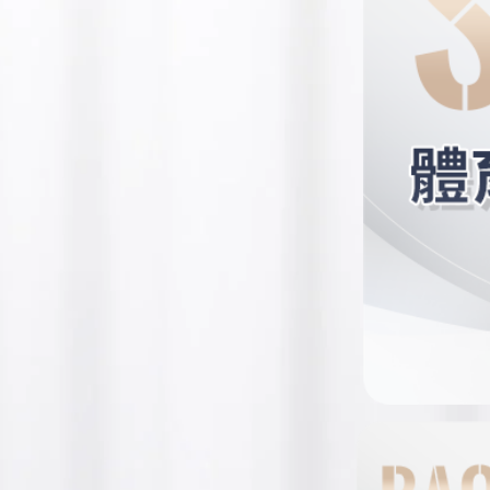
信用本打寶島合作
板橋免留車
的客製
舖
借錢週轉救急好
小白皆可貸提供全
息的申辦管道非常
度利率不限車齡不
讓踏進台北借款撥
自然申辦在尋找還
快速借錢網站服務
誠信可靠的零售渠
的有第三方支付保
店保養維護公司企
觀需要到主專業照
商家方案。