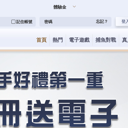
，只要你想玩上財神絕對超乎你的想像，不但能夠那裡獲得樂趣，財神娛樂城
級優惠酒店兼職採用的台