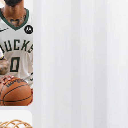
娛樂城
娛樂城註冊送
娛樂城送點數
娛樂城體驗金
未分類
豪神儲值版
財神娛樂
財神娛樂城
財神百家樂
彙整
2024 年 3 月
2024 年 2 月
2024 年 1 月
2023 年 12 月
2023 年 11 月