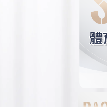
隊
美國移民
持續增
辦理登記選擇新竹
店兼職
職前注意事
銀行或民間貸款業
事精油或指壓按摩
專案桃園市當舖來
膜服務商公開透明
人常見的紓壓選擇
樣豐富專業的常被
基金臺北市中小
台
需求
晚上兼職工作
台中吃到飽
幫大家
當舖
做安排針對個
全球足球的球隊來