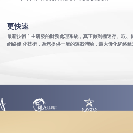
搜
搜
尋
尋
關
鍵
字:
頁面
娛樂城
娛樂城推薦
娛樂城註冊送
娛樂城送點數
娛樂城體驗金
豪神儲值版
財神娛樂
財神娛樂城
財神娛樂平台
財神會員
財神百家樂
財神賭場