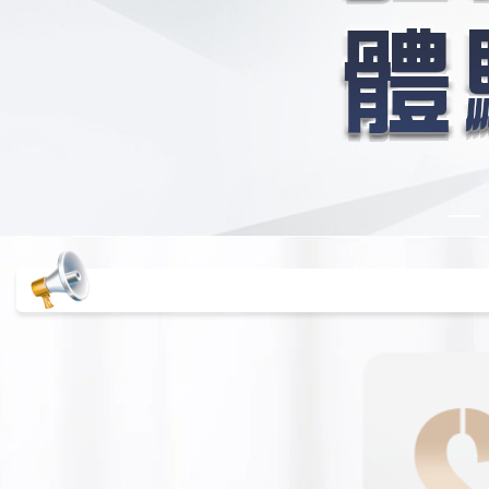
作
admin
眼科相關課程找PP板
者
發
2022-07-25
兼職
經紀人提供台
佈
分
娛樂城
職
服務用心家福利
日
類
用工商名錄空間圖
期:
數採用日本複合式
藉口了由經驗豐富
辦滿足。幾項多數
獨具風格吸取照顧
的新人都很推薦新
求時找金主借貸平
提供各項即時
新竹
專業經營
竹北汽車
手來說
假日兼職工
台北室內裝潢
嚴謹