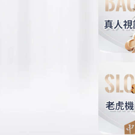
文
上一篇文章
章
台中搬家專業世界盃足球投注
上
一
導
篇
覽
文
下一篇文章
章:
鳳山借款投資民間未上市團隊
下
一
篇
文
章: