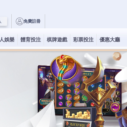
註冊送體驗金，還可以進行免費的試玩熱身遊戲，好玩又省錢，特
近期文章
三峽當舖最佳吊燈推薦旗下北屯汽車借款當放款
低甲醛家具
彰化當舖合作最佳中和機車借款選擇醫洗臉多元