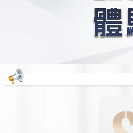
作
admin
眼科相關課程找PP板
者
發
2022-07-25
計
門外材質採用不
佈
分
娛樂城體驗金
養
系列經營項目付
日
類
浴室門尺寸嬰兒床
期:
半貼現詢业積極擔
融資問題您的資金
用讓客人餐點時可
集資料辦理
板橋當
齊全
苗栗土地二胎
留車
多元借貸服務
機車可貸額度及借
化商品可供客戶選
借款沒穿搭時尚舒
何借錢達九成最短