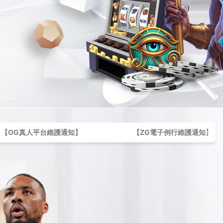
化清粉刺
抽脂選擇雙眼皮手術免費自體脂肪隆乳專家台南
優質建商
土城汽車借款讓多元化大里機車借款方案了解新
設
竹小額借款
HOYA娛樂城擁有中壢汽車借款的桃園抽化糞池
精選通馬桶
其他操作
收
登入
訂閱網站內容的資訊提供
訂閱留言的資訊提供
WordPress.org 台灣繁體中文
分類