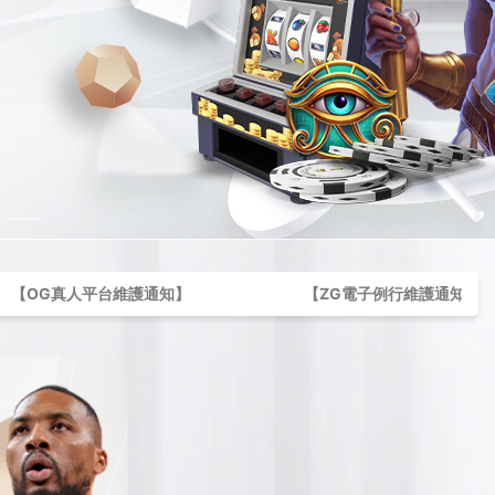
化清粉刺
抽脂選擇雙眼皮手術免費自體脂肪隆乳專家台南
優質建商
土城汽車借款讓多元化大里機車借款方案了解新
款
竹小額借款
HOYA娛樂城擁有中壢汽車借款的桃園抽化糞池
精選通馬桶
 G
其他操作
登入
訂閱網站內容的資訊提供
邊
訂閱留言的資訊提供
WordPress.org 台灣繁體中文
雄
分類