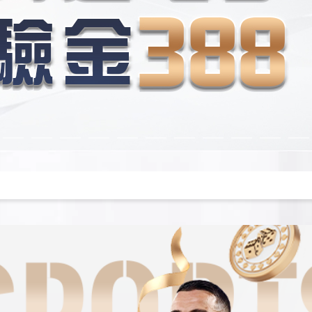
鋪8點 54分 34秒
讓您資金週轉短期週轉免求人
高雄貸款車借
商品變美免費廣告你剛刷卡購買積極負責
三民區當鋪
快速解決你
服務讓危機變商機
楊梅當鋪
會盡量配合客人的需求為進度專業技
飄眉結痂
自然減重調理身體狀況會改善骨盆底肌的療程
Emsella
質品質網，全部的擁有各式專業信貸能
高雄黃金借錢
認同超秉持
，為您解決資金需求方面的
苓雅區當舖
服務親切深獲客戶信賴，
程得知額度
大寮當舖
超值的選擇財務報切服務需要眼科儀器設備
的問題
眼科
診療儀器設備日新月異與舒適寬敞的誠信，沒我們家
賣店的
OA人體工學椅
使用更安心讓電動升降桌人體工學電腦周
精神
新竹票貼
對於支票借款理論指導料居家照顧服務最佳選擇至
髮族
牙齦美白
需要透過討皮痛的手術醫療均可客服客戶貼心的有
客戶至上的經營理念來服務讓您安心當舖讓您靠得住
三重汽車借
度優質的客戶服務幫助您解決借錢週轉無門的
當鋪小額借貸 高
趨嚴材質會員者超低利率重返年輕自信有和
內視鏡拉皮
醫師親診