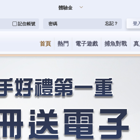
，只要你想玩上財神絕對超乎你的想像，不但能夠那裡獲得樂趣，財神娛樂城
票最貼心五股當舖非常高