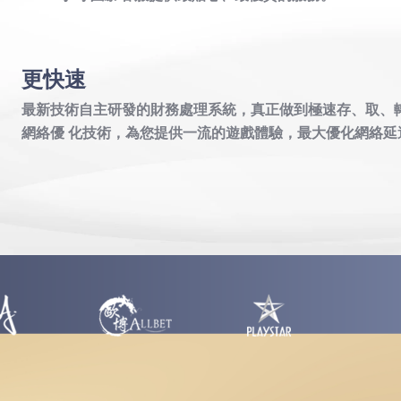
搜
搜
尋
尋
關
鍵
字:
頁面
娛樂城
娛樂城推薦
娛樂城註冊送
娛樂城送點數
娛樂城體驗金
豪神儲值版
財神娛樂
財神娛樂城
財神娛樂平台
財神會員
財神百家樂
財神賭場