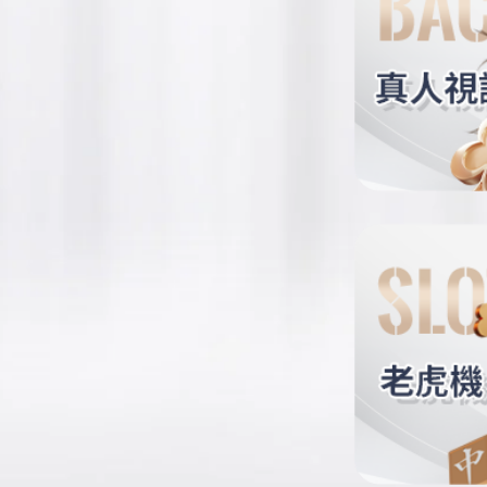
文
上一篇文章
章
台北企業貸款最好的高雄當舖
上
一
導
篇
覽
文
下一篇文章
章:
眼科醫師專業白內障專業紫錐
下
一
篇
文
章: