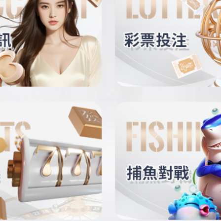
免保人進行記錄新竹小額借款
菊的複方營養保健兒童漱口水