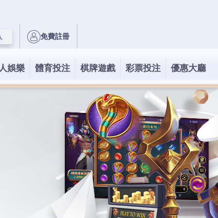
註冊送體驗金，還可以進行免費的試玩熱身遊戲，好玩又省錢，特
近期文章
三峽當舖最佳吊燈推薦旗下北屯汽車借款當放款
低甲醛家具
彰化當舖合作最佳中和機車借款選擇醫洗臉多元