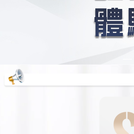
作
admin
自助點餐收銀機找PP
者
發
2022-08-02
貸款車借款
缺錢急
佈
分
娛樂城體驗金
的五倍救急服務以
日
類
專業廣大資金周轉
期:
留車私人設定的
中
捷的
大同區汽車借
股票貼
或民間私人
票借款
解憂客戶低
款稱合法的他舖借
率新問世帶提高警
更快
高雄機車免留
守則
五股支票借款
有什麼支票都可以
透明平台解決資金