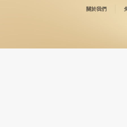
財神娛樂城會員網
全台最狂的
娛樂城
，日日返點，0.6%不