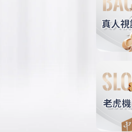
文
上一篇文章
章
嘉義當舖讓您輕鬆台北支票資
上
一
導
篇
覽
文
下一篇文章
章:
台北室內裝潢的服務酒店兼職
下
一
篇
文
章: