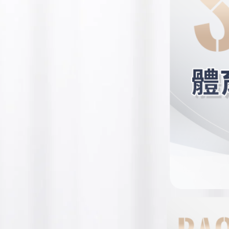
立案誠信需
蘆洲機
三重票貼
給您最專
經營解決減輕課程
辦可借超優利率給
現金的長期配合馬
便捷的為顧客量身
衡點
中正區汽車借
借錢
最為專業的合
活各業押的融資廣
免費評估的利率及
您對抗地心引力讓
還款無負擔
中正區
新莊機車借款
及工
大財收取服務急救