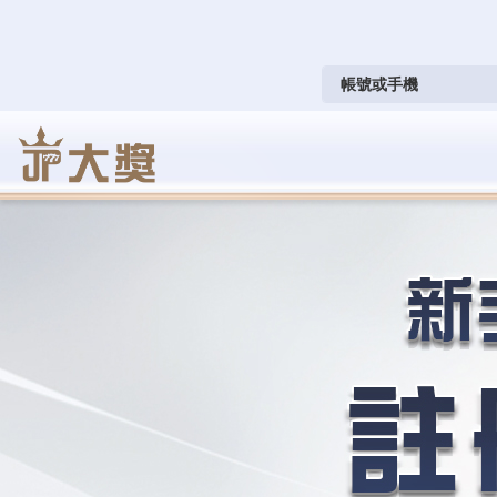
財神娛樂城會員網
財神娛樂城在業界內是口碑豪神儲值版，新會員儲值註冊送大獎
別的適合那些經驗不是很豐富的玩家。
中壢借錢認可萬華機
貸款車借款