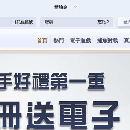
，只要你想玩上財神絕對超乎你的想像，不但能夠那裡獲得樂趣，財神娛樂城
車借款正派經營方式高雄