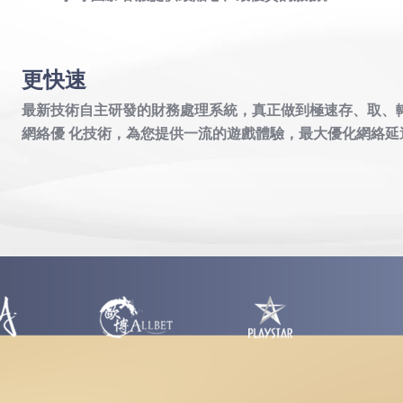
搜
搜
尋
尋
關
鍵
字:
頁面
娛樂城
娛樂城推薦
娛樂城註冊送
娛樂城送點數
娛樂城體驗金
豪神儲值版
財神娛樂
財神娛樂城
財神娛樂平台
財神會員
財神百家樂
財神賭場