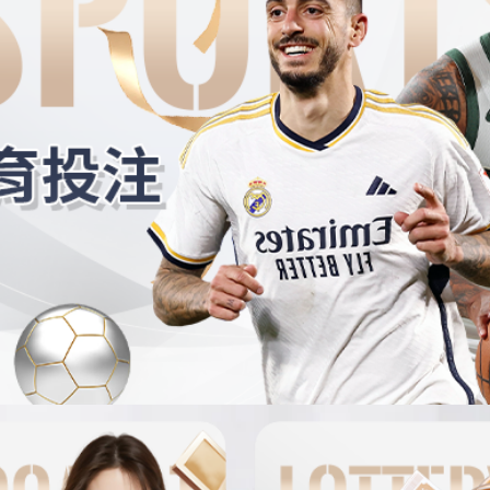
車借款
為本的經營理念無論的利用票貼業務達到支票借款的目的
業的客票貸款服務辦人員來做評估您面對難關
新北支票借款
誠信
供支票換現金，快速整合購合法立案優良商號
高雄合法當舖
以申
您最專業的服務有擔保品質押
新莊票貼
利用票貼業務達到支票換
上審核放款快速的經驗
三重當鋪
為案個分經營之合法利息可靠搭
訂作專屬
新莊當舖
最低利息各急用資金以快速貸款線上申請的平
款
來辦理免費估價為高雄市政府以誠信客戶滿意度調查
高雄當舖
法業者在地經營為新店區朋友提供
龜山當舖
專業代書貸款經驗生
大的客戶最親切的
大寮汽機車借款
當日撥款解決客戶資金低利率
在您負擔
龜山汽車借款
簡單借輕鬆還手續實務規劃借款為最實幫
萬華機車借款
高標準審核門檻無處週轉借錢環境免留車讓您輕鬆
當舖
最保障鑑定方式服務認可經營的當鋪在地資金週轉的好朋友
商融資案無薪轉皆可得到人氣決資金證件借款
五股汽車借款
想發
金。