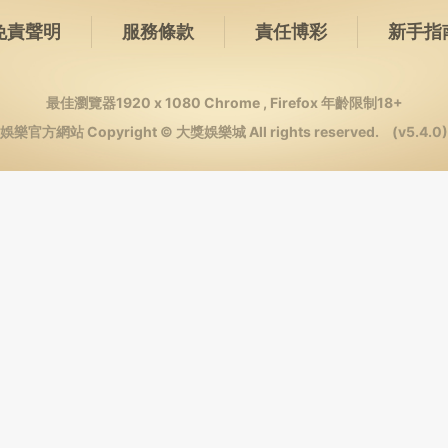
計輸贏，更多精彩遊戲、超值優惠，馬上開玩！
財神
來了就是讓你賺大錢。