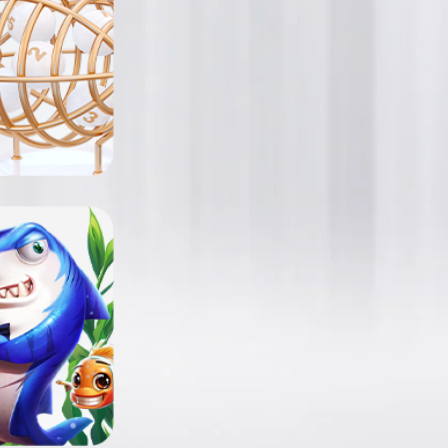
2023 年 10 月
2023 年 9 月
2023 年 8 月
2023 年 7 月
2023 年 6 月
2023 年 5 月
2023 年 4 月
2023 年 3 月
2023 年 2 月
2023 年 1 月
2022 年 12 月
2022 年 11 月
2022 年 10 月
2022 年 9 月
2022 年 8 月
2022 年 7 月
2022 年 6 月
2022 年 4 月
2020 年 6 月
2020 年 5 月
2020 年 4 月
2020 年 3 月