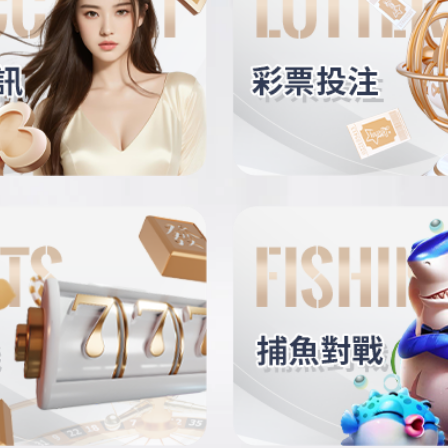
車借款利息的苗栗房屋二胎
有市場屋瓦新貴的高架地板