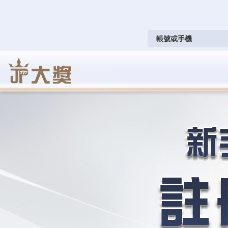
財神娛樂城會員網
財神娛樂城在業界內是口碑豪神儲值版，新會員儲值註冊送大獎
別的適合那些經驗不是很豐富的玩家。
龜山當舖創造壓力手
車借款息低