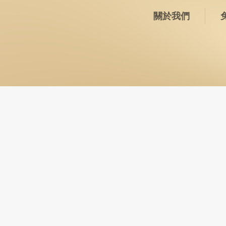
財神娛樂城會員網
全台最狂的
娛樂城
，日日返點，0.6%不