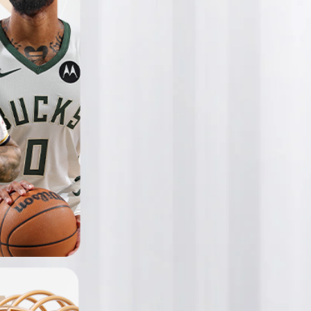
娛樂城
娛樂城註冊送
娛樂城送點數
娛樂城體驗金
當
未分類
豪神儲值版
財神娛樂
財神娛樂城
財神百家樂
彙整
2024 年 3 月
2024 年 2 月
2024 年 1 月
2023 年 12 月
2023 年 11 月