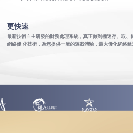
搜
搜
尋
尋
關
鍵
字:
頁面
娛樂城
娛樂城推薦
娛樂城註冊送
娛樂城送點數
娛樂城體驗金
豪神儲值版
財神娛樂
財神娛樂城
財神娛樂平台
財神會員
財神百家樂
財神賭場