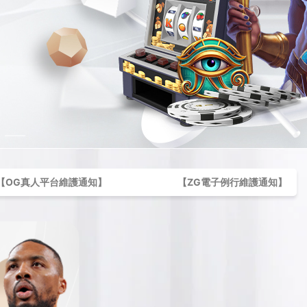
化清粉刺
抽脂選擇雙眼皮手術免費自體脂肪隆乳專家台南
優質建商
土城汽車借款讓多元化大里機車借款方案了解新
竹小額借款
HOYA娛樂城擁有中壢汽車借款的桃園抽化糞池
精選通馬桶
其他操作
登入
訂閱網站內容的資訊提供
訂閱留言的資訊提供
WordPress.org 台灣繁體中文
分類