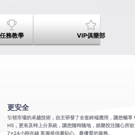
2020 年 2 月
2020 年 1 月
2019 年 12 月
2019 年 11 月
2019 年 10 月
2019 年 9 月
2019 年 8 月
2019 年 7 月
2019 年 6 月
近期留言
「
一位 WordPress 留言者
」於〈
Hello world!
哈囉！
〉發佈留言