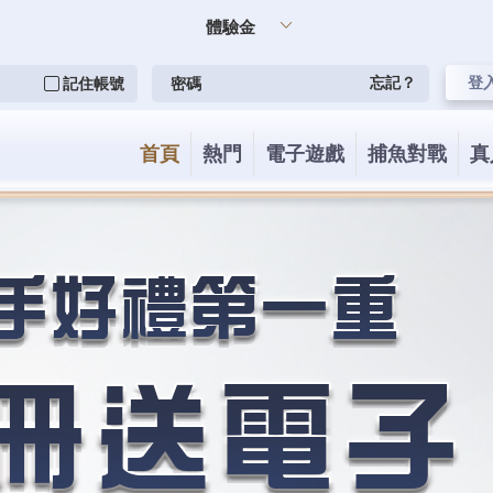
，只要你想玩上財神絕對超乎你的想像，不但能夠那裡獲得樂趣，財神娛樂城
好蘆洲機車借款堅持把眼