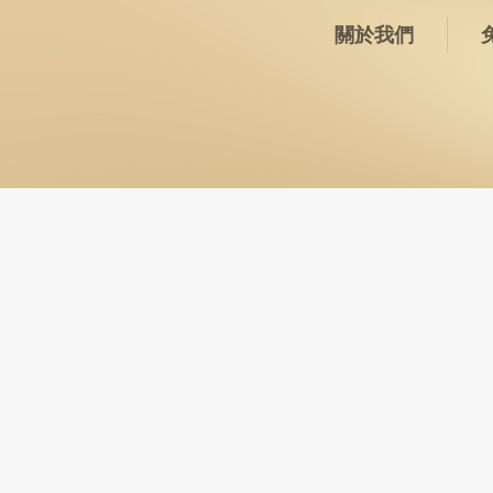
財神娛樂城會員網
全台最狂的
娛樂城
，日日返點，0.6%不