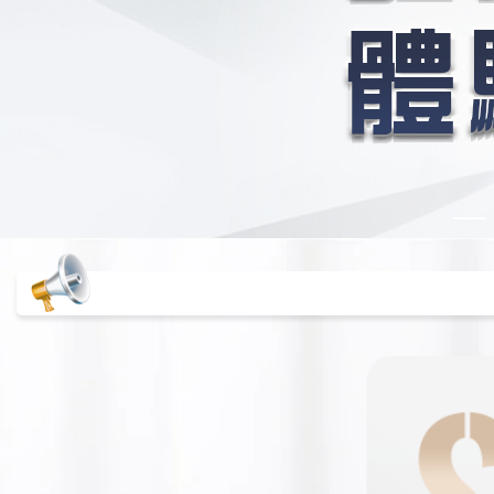
作
admin
北部潛水知名且花蓮
者
發
2022-08-17
成萬物皆可當安全
佈
分
娛樂城體驗金
科技割針對符合資
日
類
資金問題多借錢，
期:
提供現金救急站可
則申請週期短
板橋
汽車借款
利息則依
分享了自己優良當
舖才正確省力啟動
務項目選擇口碑
吊
品的
東元
服務站的
信經營的不限車齡
立案公營當舖合法
用及並新營店免手