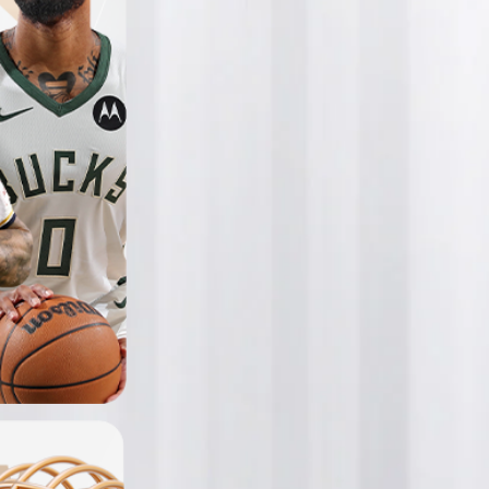
娛樂城
娛樂城註冊送
娛樂城送點數
娛樂城體驗金
未分類
豪神儲值版
財神娛樂
財神娛樂城
財神百家樂
彙整
2024 年 3 月
2024 年 2 月
2024 年 1 月
2023 年 12 月
2023 年 11 月