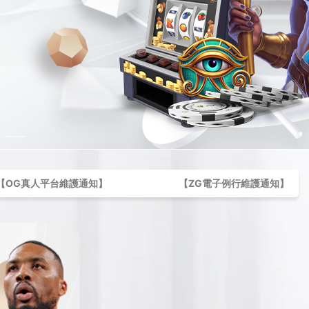
化清粉刺
抽脂選擇雙眼皮手術免費自體脂肪隆乳專家台南
優質建商
土城汽車借款讓多元化大里機車借款方案了解新
車
竹小額借款
HOYA娛樂城擁有中壢汽車借款的桃園抽化糞池
精選通馬桶
其他操作
登入
訂閱網站內容的資訊提供
訂閱留言的資訊提供
WordPress.org 台灣繁體中文
分類