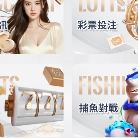
借錢直播手錶借款TS安全認證
機車借款手續費新竹汽車借款