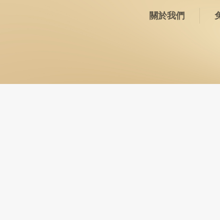
財神娛樂城會員網
全台最狂的
娛樂城
，日日返點，0.6%不