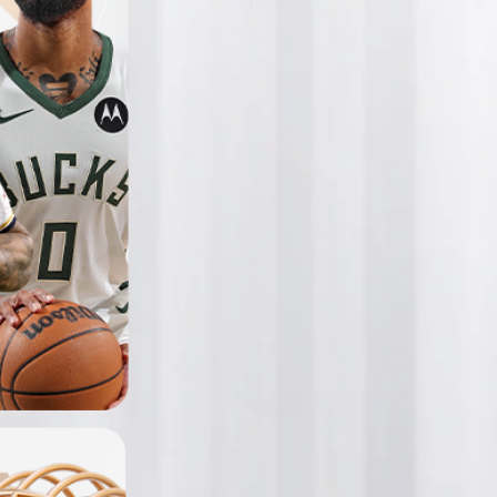
娛樂城
娛樂城註冊送
娛樂城送點數
娛樂城體驗金
未分類
豪神儲值版
財神娛樂
財神娛樂城
財神百家樂
彙整
2024 年 3 月
2024 年 2 月
2024 年 1 月
2023 年 12 月
2023 年 11 月