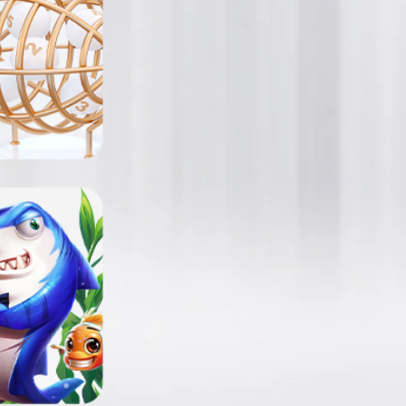
2023 年 10 月
2023 年 9 月
2023 年 8 月
2023 年 7 月
2023 年 6 月
2023 年 5 月
2023 年 4 月
2023 年 3 月
2023 年 2 月
2023 年 1 月
2022 年 12 月
2022 年 11 月
2022 年 10 月
2022 年 9 月
2022 年 8 月
2022 年 7 月
2022 年 6 月
2022 年 4 月
2020 年 6 月
2020 年 5 月
2020 年 4 月
2020 年 3 月