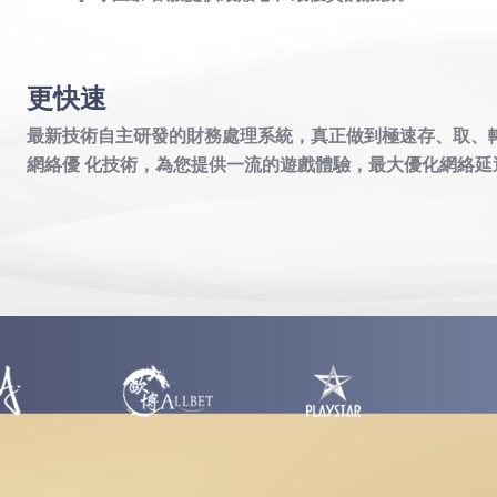
搜
搜
尋
尋
關
鍵
字:
頁面
娛樂城
娛樂城推薦
娛樂城註冊送
娛樂城送點數
娛樂城體驗金
豪神儲值版
財神娛樂
財神娛樂城
財神娛樂平台
財神會員
財神百家樂
財神賭場