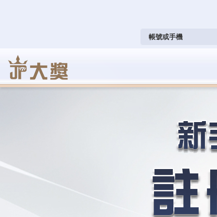
財神娛樂城會員網
財神娛樂城在業界內是口碑豪神儲值版，新會員儲值註冊送大獎
別的適合那些經驗不是很豐富的玩家。
台北當鋪植牙系統3
俱幫助的贈品