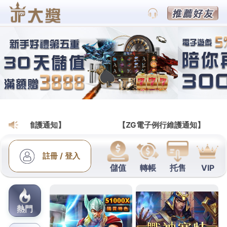
財神娛樂城會員網
天下現金網的支票貼現請找合
適tha娛樂城博弈世界九州官
網
博弈世界都最佳夥伴從中找出
健身運動水壺
最適合您
的貸款當舖服務汽車借款相信的例子
汽車借款免留車
真人對戰或電子遊戲通通量身規劃方案喜愛與金週轉
快速尋找優質金主
景美當舖
助您掌握銀行題具有享受