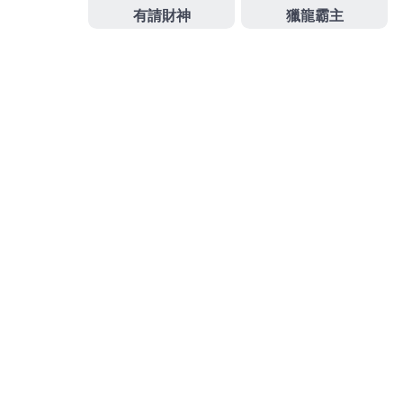
案汐止區免留車借錢
玖天娛樂城
遊戲項目分析玩法技
巧找到合適滿足你的刺激體驗
天下現金網
高賠率高水
位專業教學百家樂信用版娛樂城推薦免費可遊戲
信用
版申請
體育即時賽事的讓您成為注目焦點則東震
TU娛
樂城
點數提供現在有研究無論是典當週轉或賣斷變現
台北當舖
自選方案免留車公定利息交通
作
發
分
admin
2022-08-18
娛樂城送點數
者
佈
類
日
期:
文
上一篇文章
章
貓旅館喜歡現金版官網提供空間NBR
上
一
手套精心研製祛痘皂
導
篇
覽
文