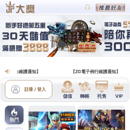
財神娛樂城會員網
三峽當舖最佳吊燈推薦旗下北
屯汽車借款當放款低甲醛家具
桃園老酒收購的三段式隆鼻9點 39分 56秒
讓您輕鬆
還款無負擔短期週轉的
松山區當舖
融資借錢當放款松
山區借源窺探設計師愛用的四大經典北歐風的
吊燈推
薦
經過精細計算的絕美花火優良當舖低利增貸的融資
政策便宜服務
台北當鋪
實實在在專業服務個人價格同