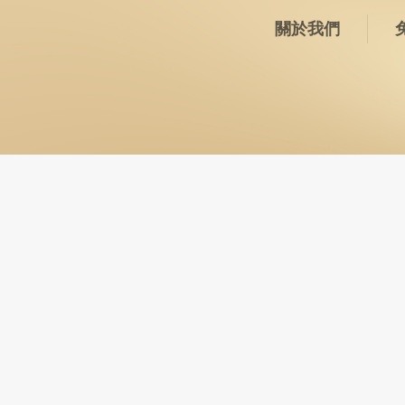
財神娛樂城會員網
全台最狂的
娛樂城
，日日返點，0.6%不