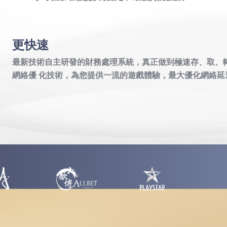
搜
搜
尋
尋
關
鍵
字:
頁面
娛樂城
娛樂城推薦
娛樂城註冊送
娛樂城送點數
娛樂城體驗金
豪神儲值版
財神娛樂
財神娛樂城
財神娛樂平台
財神會員
財神百家樂
財神賭場