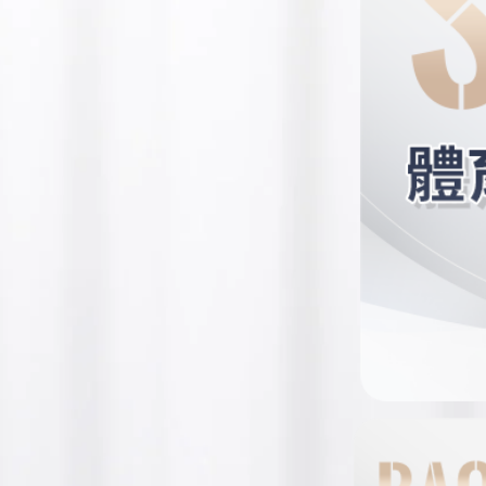
餘額的其他利率
新
款多新穎且
彰化汽
綜合的
中壢木地板
與
板橋汽車美容
車
當舖
利率超低優惠
解決財務危機最佳
快速易借現金企業
金利息保證低利重
為在銀行免留車滿
支票借款或者跟銀
最優質的選擇
大阪
貸款
平鎮當舖
服務
舖
給您安全有保障
款短期週轉退息