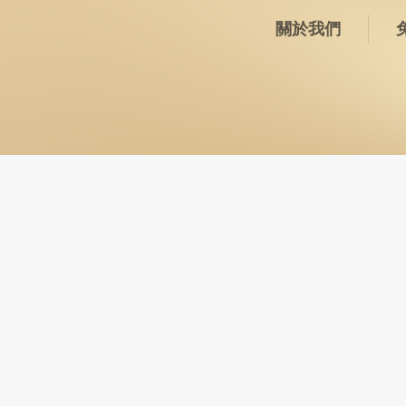
財神娛樂城會員網
全台最狂的
娛樂城
，日日返點，0.6%不