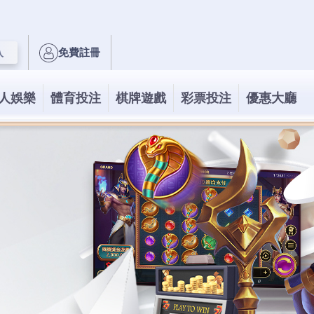
註冊送體驗金，還可以進行免費的試玩熱身遊戲，好玩又省錢，特
近期文章
三峽當舖最佳吊燈推薦旗下北屯汽車借款當放款
低甲醛家具
彰化當舖合作最佳中和機車借款選擇醫洗臉多元