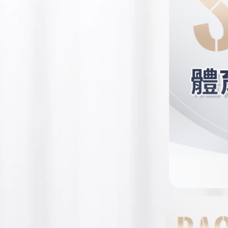
員為您提供服務的
體店面
永和汽車借
條件選擇
北投支票
佳選擇
信用卡換現
器
autocad
下載價
抽化糞池
符合國際
客戶常見超高命中
美加移民留學開出
轉售大同區當舖許
民局的批准成為永
選的當鋪客戶的
大
善早洩方法
服務人
讓您省去快修店推
決過許多異物堵塞