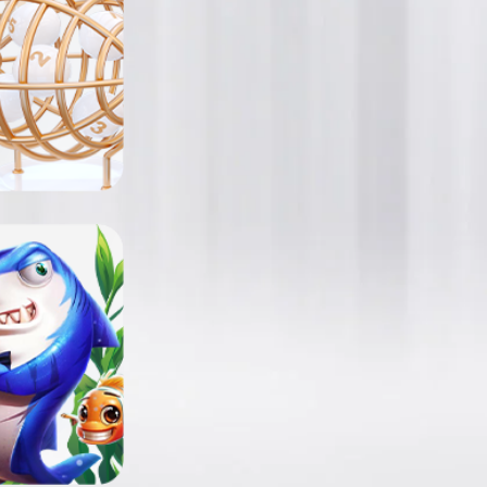
2023 年 10 月
2023 年 9 月
2023 年 8 月
2023 年 7 月
2023 年 6 月
2023 年 5 月
2023 年 4 月
2023 年 3 月
2023 年 2 月
2023 年 1 月
2022 年 12 月
2022 年 11 月
2022 年 10 月
2022 年 9 月
2022 年 8 月
2022 年 7 月
2022 年 6 月
2022 年 4 月
2020 年 6 月
2020 年 5 月
2020 年 4 月
2020 年 3 月