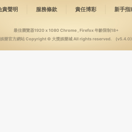
計輸贏，更多精彩遊戲、超值優惠，馬上開玩！
財神
來了就是讓你賺大錢。