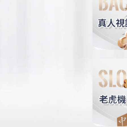
文
上一篇文章
章
小琉球包棟客製化鐵件工程的VI
上
一
導
篇
覽
文
下一篇文章
章:
土城汽車借款讓多元化大里機
下
一
篇
文
章: