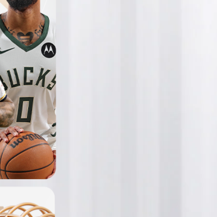
娛樂城
娛樂城註冊送
娛樂城送點數
娛樂城體驗金
未分類
園
豪神儲值版
財神娛樂
財神娛樂城
財神百家樂
彙整
2024 年 3 月
2024 年 2 月
2024 年 1 月
2023 年 12 月
2023 年 11 月