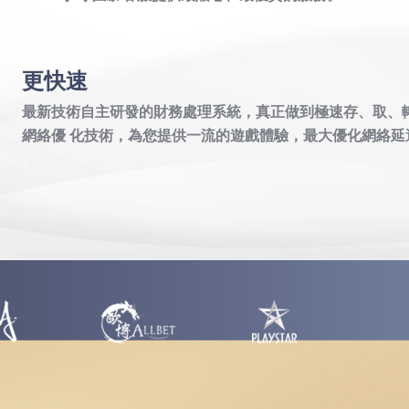
搜
搜
尋
尋
關
鍵
字:
頁面
娛樂城
娛樂城推薦
娛樂城註冊送
娛樂城送點數
娛樂城體驗金
豪神儲值版
財神娛樂
財神娛樂城
財神娛樂平台
財神會員
財神百家樂
財神賭場